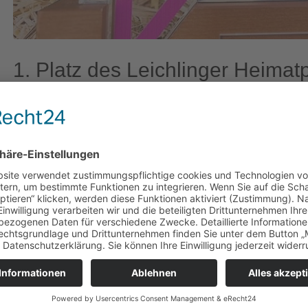
1. Platz des Leichlinger Heimatp
Witzheldener Reisbreikirmes
Die Initiative Reisbreikirmes – bestehend aus 1
mit Ratsbeschluss vom 15.09.2025 für ihr E
Heimatpreis bedacht. Herzlichen Glückwunsch
beteiligten Vereine!