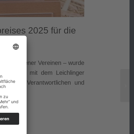
reises 2025 für die
6 Witzheldener Vereinen – wurde
ngagement mit dem Leichlinger
 an alle Verantwortlichen und