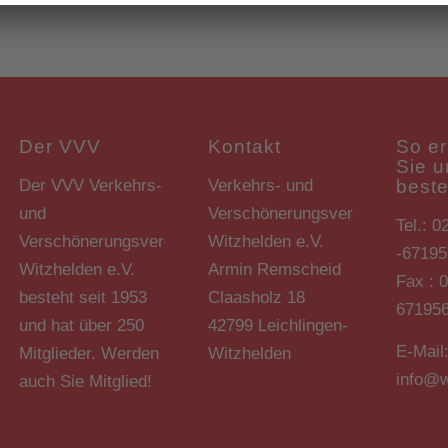
Der VVV
Kontakt
So er
Sie 
Der VVV Verkehrs-
Verkehrs- und
best
und
Verschönerungsverein
Tel.: 0
Verschönerungsverein
Witzhelden e.V.
-67195
Witzhelden e.V.
Armin Remscheid
Fax : 
besteht seit 1953
Claasholz 18
67195
und hat über 250
42799 Leichlingen-
E-Mail
Mitglieder. Werden
Witzhelden
info@w
auch Sie Mitglied!