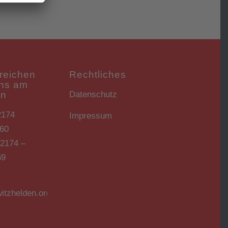
reichen
Rechtliches
uns am
Datenschutz
en
2174
Impressum
60
02174 –
69
:
itzhelden.org